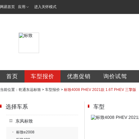
网易首页
应用
进入关怀模式
贵州乾通东远汽车
首页
车型报价
优惠促销
询价试驾
当前位置：
乾通东远标致
>
车型报价
>
标致4008 PHEV 2021款 1.6T PHEV 三擎版
选择车系
车型
东风标致
标致e2008