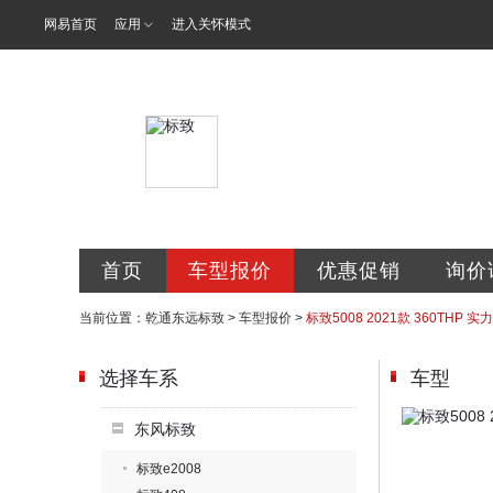
网易首页
应用
进入关怀模式
贵州乾通东远
首页
车型报价
优惠促销
询价
当前位置：
乾通东远标致
>
车型报价
>
标致5008 2021款 360THP 实
选择车系
车型
东风标致
标致e2008