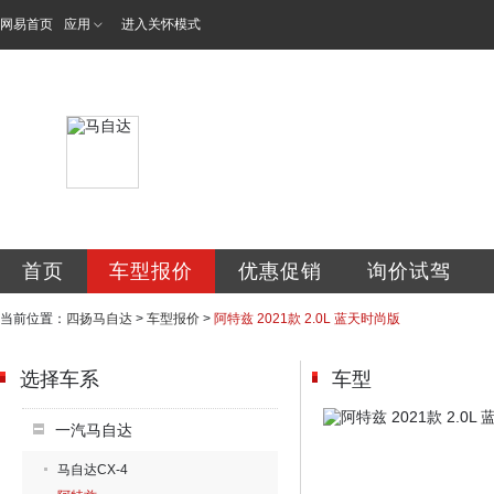
网易首页
应用
进入关怀模式
贵州四扬日达汽车
首页
车型报价
优惠促销
询价试驾
当前位置：
四扬马自达
>
车型报价
>
阿特兹 2021款 2.0L 蓝天时尚版
选择车系
车型
一汽马自达
马自达CX-4