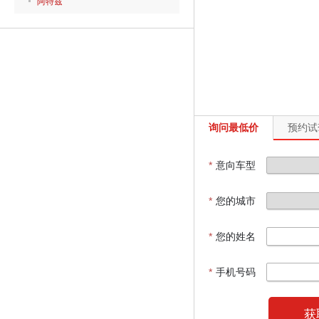
阿特兹
询问最低价
预约试
*
意向车型
*
您的城市
*
您的姓名
*
手机号码
获